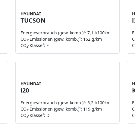
t.
netto zzgl. MwSt.
HYUNDAI
H
TUCSON
Energieverbrauch (gew. komb.)¹: 7,1 l/100km
E
CO₂-Emissionen (gew. komb.)¹: 162 g/km
C
CO₂-Klasse¹: F
C
b
Leasing ab
109 €
t.
netto zzgl. MwSt.
HYUNDAI
H
i20
Energieverbrauch (gew. komb.)¹: 5,2 l/100km
E
CO₂-Emissionen (gew. komb.)¹: 119 g/km
C
CO₂-Klasse¹: D
C