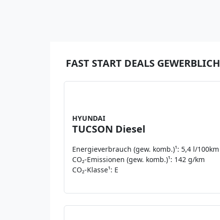
FAST START DEALS GEWERBLICH
Leasing a
199 €
netto zzgl. MwS
HYUNDAI
TUCSON Diesel
Energieverbrauch (gew. komb.)¹: 5,4 l/100km
CO₂-Emissionen (gew. komb.)¹: 142 g/km
CO₂-Klasse¹: E
Leasing a
219 €