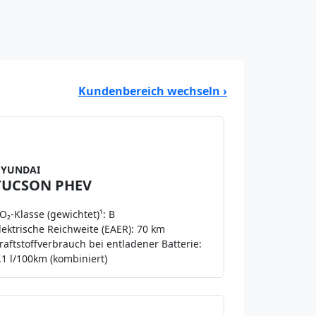
Kundenbereich wechseln ›
Leasing ab
249 €
netto zzgl. MwSt.
YUNDAI
TUCSON PHEV
O₂-Klasse (gewichtet)¹: B
lektrische Reichweite (EAER): 70 km
raftstoffverbrauch bei entladener Batterie:
,1 l/100km (kombiniert)
Leasing ab
169 €