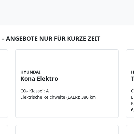
 – ANGEBOTE NUR FÜR KURZE ZEIT
b
Leasing ab
249 €
t.
netto zzgl. MwSt.
HYUNDAI
H
Kona Elektro
CO₂-Klasse¹: A
C
Elektrische Reichweite (EAER): 380 km
E
K
6
b
Leasing ab
168 €