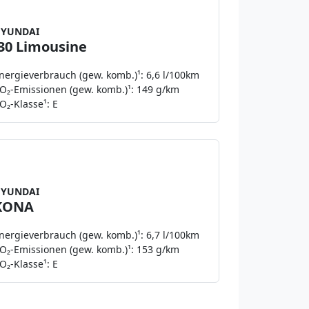
netto zzgl. MwSt.
YUNDAI
i30 Limousine
nergieverbrauch (gew. komb.)¹: 6,6 l/100km
O₂-Emissionen (gew. komb.)¹: 149 g/km
O₂-Klasse¹: E
Leasing ab
149 €
netto zzgl. MwSt.
YUNDAI
KONA
nergieverbrauch (gew. komb.)¹: 6,7 l/100km
O₂-Emissionen (gew. komb.)¹: 153 g/km
O₂-Klasse¹: E