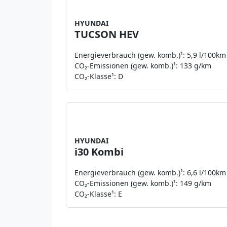
netto zzgl. MwS
HYUNDAI
TUCSON HEV
Energieverbrauch (gew. komb.)¹: 5,9 l/100km
CO₂-Emissionen (gew. komb.)¹: 133 g/km
CO₂-Klasse¹: D
Leasing a
219 €
netto zzgl. MwS
HYUNDAI
i30 Kombi
Energieverbrauch (gew. komb.)¹: 6,6 l/100km
CO₂-Emissionen (gew. komb.)¹: 149 g/km
CO₂-Klasse¹: E