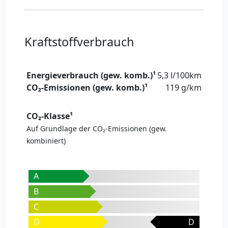
Kraftstoffverbrauch
Energieverbrauch (gew. komb.)¹
5,3 l/100km
CO₂-Emissionen (gew. komb.)¹
119 g/km
CO₂-Klasse¹
Auf Grundlage der CO₂-Emissionen (gew.
kombiniert)
A
B
C
D
D