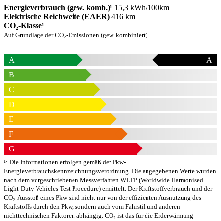
Energieverbrauch (gew. komb.)¹
15,3 kWh/100km
Elektrische Reichweite (EAER)
416 km
CO₂-Klasse¹
Auf Grundlage der CO₂-Emissionen (gew. kombiniert)
A
A
B
C
D
E
F
G
¹: Die Informationen erfolgen gemäß der Pkw-
Energieverbrauchskennzeichnungsverordnung. Die angegebenen Werte wurden
nach dem vorgeschriebenen Messverfahren WLTP (Worldwide Harmonised
Light-Duty Vehicles Test Procedure) ermittelt. Der Kraftstoffverbrauch und der
CO₂-Ausstoß eines Pkw sind nicht nur von der effizienten Ausnutzung des
Kraftstoffs durch den Pkw, sondern auch vom Fahrstil und anderen
nichttechnischen Faktoren abhängig. CO₂ ist das für die Erderwärmung