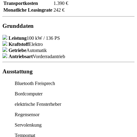
Transportkosten
1.390 €
Monatliche Leasingrate
242 €
Grunddaten
Leistung
100 kW / 136 PS
Kraftstoff
Elektro
Getriebe
Automatik
Antriebsart
Vorderradantrieb
Ausstattung
Bluetooth Freisprech
Bordcomputer
elektrische Fensterheber
Regensensor
Servolenkung
Tempomat