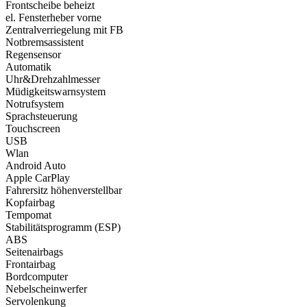
Frontscheibe beheizt
el. Fensterheber vorne
Zentralverriegelung mit FB
Notbremsassistent
Regensensor
Automatik
Uhr&Drehzahlmesser
Müdigkeitswarnsystem
Notrufsystem
Sprachsteuerung
Touchscreen
USB
Wlan
Android Auto
Apple CarPlay
Fahrersitz höhenverstellbar
Kopfairbag
Tempomat
Stabilitätsprogramm (ESP)
ABS
Seitenairbags
Frontairbag
Bordcomputer
Nebelscheinwerfer
Servolenkung