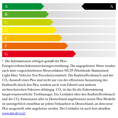
A
A
B
C
D
E
F
G
¹: Die Informationen erfolgen gemäß der Pkw-
Energieverbrauchskennzeichnungsverordnung. Die angegebenen Werte wurden
nach dem vorgeschriebenen Messverfahren WLTP (Worldwide Harmonised
Light-Duty Vehicles Test Procedure) ermittelt. Der Kraftstoffverbrauch und der
CO₂-Ausstoß eines Pkw sind nicht nur von der effizienten Ausnutzung des
Kraftstoffs durch den Pkw, sondern auch vom Fahrstil und anderen
nichttechnischen Faktoren abhängig. CO₂ ist das für die Erderwärmung
hauptverantwortliche Treibhausgas. Ein Leitfaden über den Kraftstoffverbrauch
und die CO₂-Emissionen aller in Deutschland angebotenen neuen Pkw-Modelle
ist unentgeltlich einsehbar an jedem Verkaufsort in Deutschland, an dem neue
Pkw ausgestellt oder angeboten werden. Der Leitfaden ist auch hier abrufbar:
www.dat.de/co2/